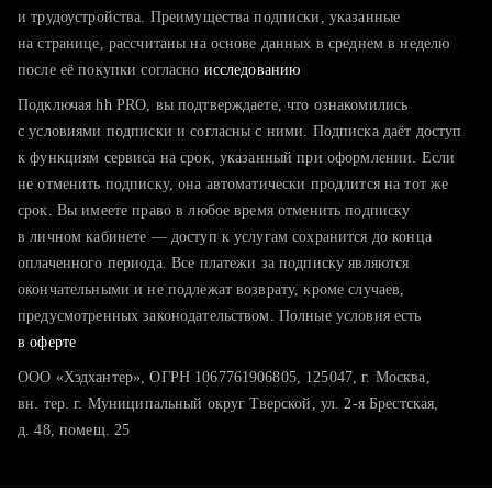
тратите много времени на поиск и вручную поднимаете
и трудоустройства. Преимущества подписки, указанные
резюме
на странице, рассчитаны на основе данных в среднем в неделю
после её покупки согласно
хотите сравнить себя с конкурентами и оценить шансы
исследованию
Подключая hh PRO, вы подтверждаете, что ознакомились
с условиями подписки и согласны с ними. Подписка даёт доступ
к функциям сервиса на срок, указанный при оформлении. Если
не отменить подписку, она автоматически продлится на тот же
срок. Вы имеете право в любое время отменить подписку
в личном кабинете — доступ к услугам сохранится до конца
оплаченного периода. Все платежи за подписку являются
окончательными и не подлежат возврату, кроме случаев,
предусмотренных законодательством. Полные условия есть
в оферте
ООО «Хэдхантер», ОГРН 1067761906805, 125047, г. Москва,
вн. тер. г. Муниципальный округ Тверской, ул. 2-я Брестская,
д. 48, помещ. 25