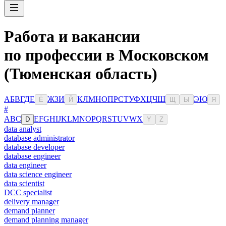
Работа и вакансии
по профессии в Московском
(Тюменская область)
А
Б
В
Г
Д
Е
Ж
З
И
К
Л
М
Н
О
П
Р
С
Т
У
Ф
Х
Ц
Ч
Ш
Э
Ю
Ё
Й
Щ
Ы
Я
#
A
B
C
E
F
G
H
I
J
K
L
M
N
O
P
Q
R
S
T
U
V
W
X
D
Y
Z
data analyst
database administrator
database developer
database engineer
data engineer
data science engineer
data scientist
DCC specialist
delivery manager
demand planner
demand planning manager