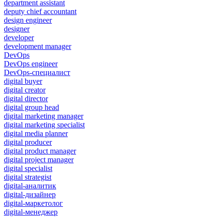
department assistant
deputy chief accountant
design engineer
designer
developer
development manager
DevOps
DevOps engineer
DevOps-специалист
digital buyer
digital creator
digital director
digital group head
digital marketing manager
digital marketing specialist
digital media planner
digital producer
digital product manager
digital project manager
digital specialist
digital strategist
digital-аналитик
digital-дизайнер
digital-маркетолог
digital-менеджер